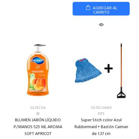
AGREGAR AL
CARRITO
SILTECSA
SILTECSAMX
4E
KITS
BLUMEN JABÓN LÍQUIDO
Super Stich color Azul
P/MANOS 525 ML AROMA
Rubbermaid + Bastón Caiman
SOFT APRICOT
de 1.37 cm