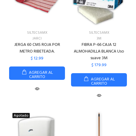
SILTECSAMX
SILTECSAMX
JARCI
3M
JERGA 60 CMS ROJA POR
FIBRA P-66 CAJA 12
METRO RIBETEADA.
ALMOHADILLA BLANCA Uso
suave 3M
$ 12.99
$ 179.99
AGREGAR AL
CARRITO
AGREGAR AL
CARRITO
Agotado