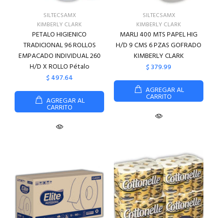
SILTECSAMX
SILTECSAMX
KIMBERLY CLARK
KIMBERLY CLARK
PETALO HIGIENICO
MARLI 400 MTS PAPEL HIG
TRADICIONAL 96 ROLLOS
H/D 9 CMS 6 PZAS GOFRADO
EMPACADO INDIVIDUAL 260
KIMBERLY CLARK
H/D X ROLLO Pétalo
$ 379.99
$ 497.64
AGREGAR AL
CARRITO
AGREGAR AL
CARRITO