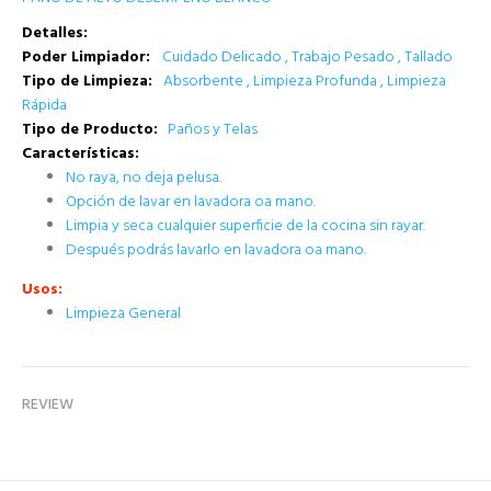
Detalles:
Poder Limpiador:
Cuidado Delicado
, Trabajo Pesado
, Tallado
T
ipo de Limpieza:
Absorbente
, Limpieza Profunda
, Limpieza
Rápida
Tipo de Producto:
Paños y Telas
Características
:
No raya, no deja pelusa.
Opción de lavar en lavadora oa mano.
Limpia y seca cualquier superficie de la cocina sin rayar.
Después podrás lavarlo en lavadora oa mano.
Usos:
Limpieza General
REVIEW