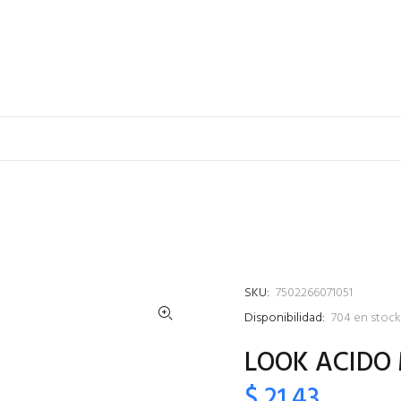
SKU:
7502266071051
Disponibilidad:
704
en stock
LOOK ACIDO 
$ 21.43