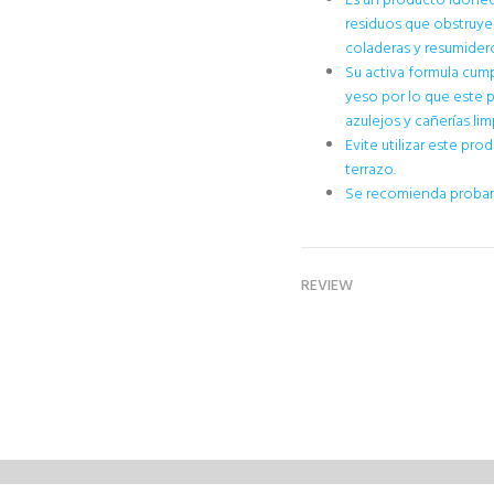
Es un producto idóneo 
residuos que obstruyen
coladeras y resumider
Su activa formula cump
yeso por lo que este
azulejos y cañerías lim
Evite utilizar este pro
terrazo.
Se recomienda probar 
REVIEW