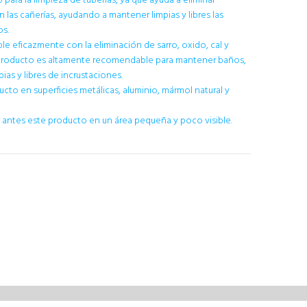
para la limpieza de tuberías, ya que ayuda a eliminar
 las cañerías, ayudando a mantener limpias y libres las
os.
le eficazmente con la eliminación de sarro, oxido, cal y
 producto es altamente recomendable para mantener baños,
pias y libres de incrustaciones.
ducto en superficies metálicas, aluminio, mármol natural y
antes este producto en un área pequeña y poco visible.