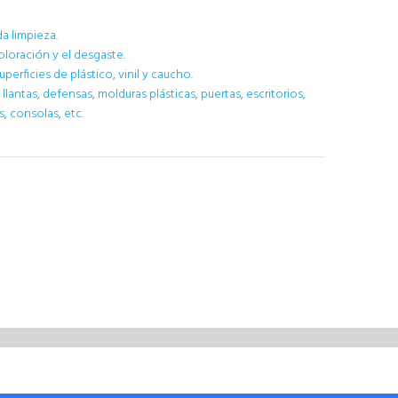
da limpieza.
loración y el desgaste.
perficies de plástico, vinil y caucho.
antas, defensas, molduras plásticas, puertas, escritorios,
, consolas, etc.