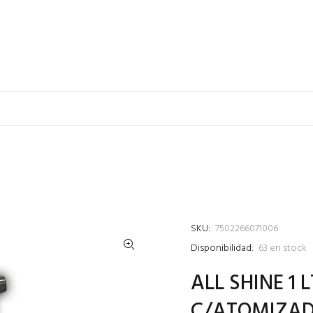
SKU:
7502266071006
Disponibilidad:
63
en stock
ALL SHINE 1
C/ATOMIZA