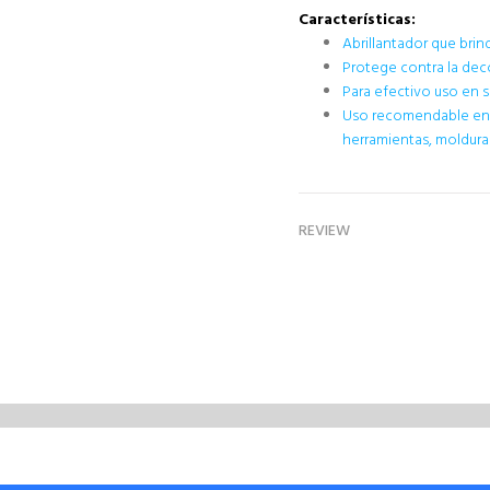
Características:
Abrillantador que brin
Protege contra la deco
Para efectivo uso en su
Uso recomendable en ll
herramientas, molduras
REVIEW