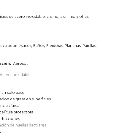
icies de acero inoxidable, cromo, aluminio y otras
lectrodomésticos, Baños
,
Freidoras
, Planchas
, Parrillas
,
ación:
Aerosol.
Acero Inoxidable
n un solo paso
ción de grasa en superficies
ncia cítrica
 película protectora
erfecciones
ción de huellas dactilares
s