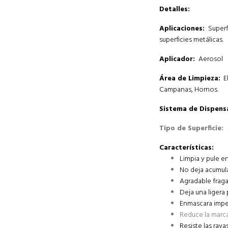
Detalles:
Aplicaciones:
Superf
superficies metálicas.
Aplicador:
Aerosol
Área de Limpieza:
E
Campanas
,
Hornos.
Sistema de Dispens
Tipo de Superficie:
Características:
Limpia y pule e
No deja acumula
Agradable fraga
Deja una ligera
Enmascara imp
Reduce la marca
Resiste las raya