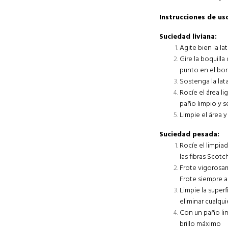
Instrucciones de u
Suciedad liviana:
Agite bien la lat
Gire la boquill
punto en el bord
Sostenga la lata
Rocíe el área l
paño limpio y s
Limpie el área y
Suciedad pesada:
Rocíe el limpia
las fibras Scotc
Frote vigorosam
Frote siempre a
Limpie la super
eliminar cualqu
Con un paño limp
brillo máximo