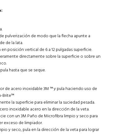
so:
a.
a de pulverización de modo que la flecha apunte a
e de la lata.
 en posición vertical de 6 a 12 pulgadas superficie.
igeramente directamente sobre la superficie o sobre un
eco.
 pula hasta que se seque.
dor de acero inoxidable 3M ™ y pula haciendo uso de
h-Brite™
ente la superficie para eliminar la suciedad pesada.
cero inoxidable acero en la dirección de la veta.
ficie con un 3M Paño de Microfibra limpio y seco para
ier exceso de limpiador.
io y seco, pula en la dirección de la veta para lograr