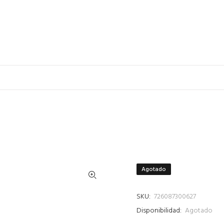
Agotado
SKU:
726087300627
Disponibilidad:
Agotado