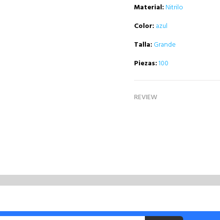
Material:
Nitrilo
Color:
azul
Talla:
Grande
Piezas:
100
REVIEW