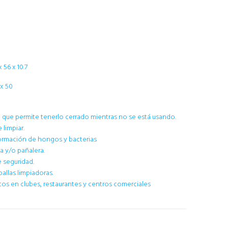
 56 x 10.7
x 50
que permite tenerlo cerrado mientras no se está usando.
e limpiar.
formación de hongos y bacterias
a y/o pañalera.
 seguridad.
allas limpiadoras.
cos en clubes, restaurantes y centros comerciales