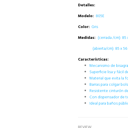
Detalles:
Modelo:
805E
Color:
Gris
Medidas:
(cerrada /cm): 85 x
(abierta/cm): 85 x 56 
Características:
Mecanismo de bisagra 
Superficie lisa y fácil d
Material que evita la 
Barras para colgar bols
Resistente cinturón de
Con dispensador de to
Ideal para baños públi
REVIEW