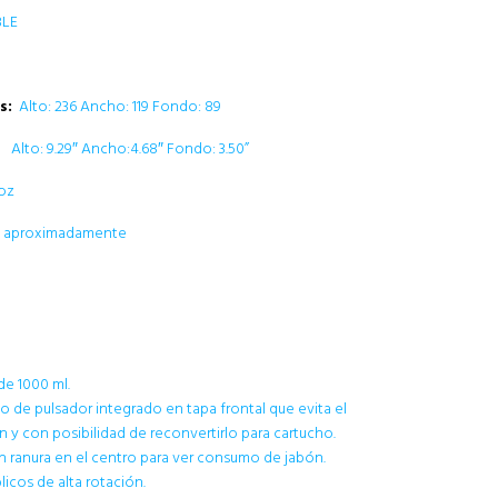
BLE
s:
Alto: 236 Ancho: 119 Fondo: 89
Alto: 9.29″ Ancho:4.68″ Fondo: 3.50”
 oz
ml aproximadamente
de 1000 ml.
 de pulsador integrado en tapa frontal que evita el
 y con posibilidad de reconvertirlo para cartucho.
n ranura en el centro para ver consumo de jabón.
licos de alta rotación.