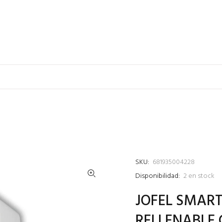
SKU:
681935004228
Disponibilidad:
2
en stock
JOFEL SMART
RELLENABLE 