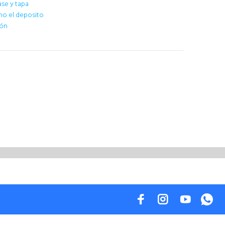
ase y tapa
eno el deposito
ión