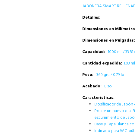
JABONERA SMART RELLENA
Detalles:
Dimensiones en Milímetro
Dimensiones en Pulgadas:
Capacidad:
1000 ml. / 33.81
Cantidad expedida:
1.03 
Peso:
360 grs. / 0.79 lb
Acabado:
Liso
Características:
Dosificador de Jabón 
Posee un nuevo diseño
escurrimiento de Jabón
Base y Tapa Blanca co
Indicado para W.C. púb