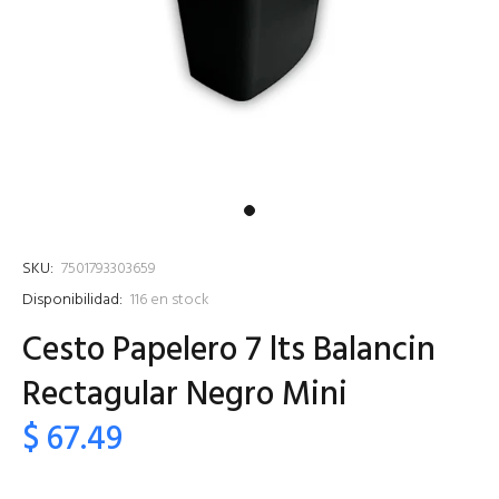
SKU:
7501793303659
Disponibilidad:
116
en stock
Cesto Papelero 7 lts Balancin
Rectagular Negro Mini
$ 67.49