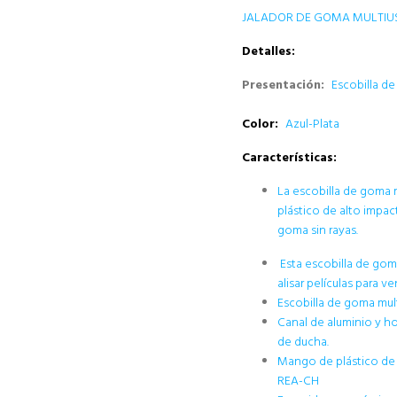
JALADOR DE GOMA MULTIUSO
Detalles:
Presentación:
Escobilla d
Color:
Azul-Plata
Características:
La escobilla de goma 
plástico de alto impac
goma sin rayas.
Esta escobilla de goma
alisar películas para ve
Escobilla de goma mul
Canal de aluminio y ho
de ducha.
Mango de plástico de 
REA-CH