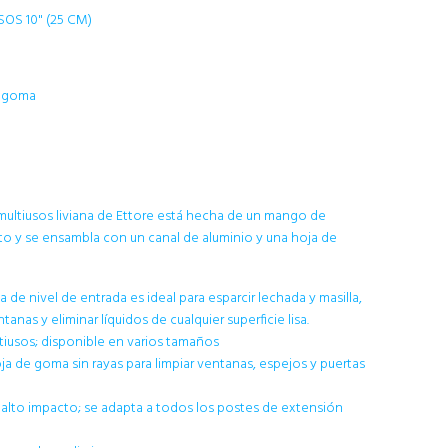
S 10" (25 CM)
e goma
multiusos liviana de Ettore está hecha de un mango de
to y se ensambla con un canal de aluminio y una hoja de
 de nivel de entrada es ideal para esparcir lechada y masilla,
ntanas y eliminar líquidos de cualquier superficie lisa.
tiusos; disponible en varios tamaños
ja de goma sin rayas para limpiar ventanas, espejos y puertas
alto impacto; se adapta a todos los postes de extensión