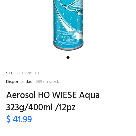
SKU:
7501821511131
Disponibilidad:
689
en stock
Aerosol HO WIESE Aqua
323g/400ml /12pz
$ 41.99