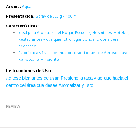
Aroma:
Aqua
Presentación
: Spray de 323 g / 400 ml
Características:
Ideal para Aromatizar el Hogar, Escuelas, Hospitales, Hoteles
,
R
estaurantes y cualquier
otro lugar donde lo considere
necesario.
Su
práctica válvula permite precisos toques de Aerosol para
R
efrescar el
Ambiente
Instrucciones
de Uso:
A
gítese bien antes de usar, Presione la tapa y aplique
hacia el
centro del área que desee
Aromatizar y listo.
REVIEW