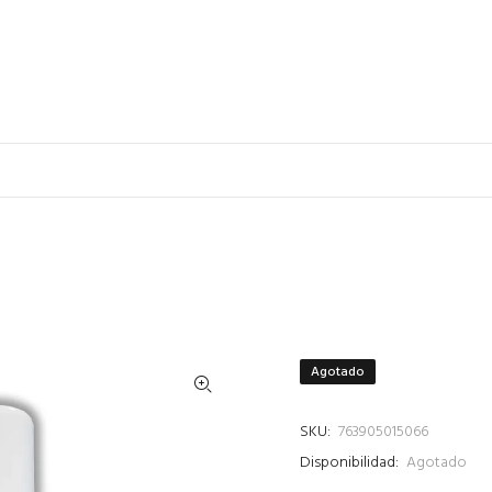
Agotado
SKU:
763905015066
Disponibilidad:
Agotado