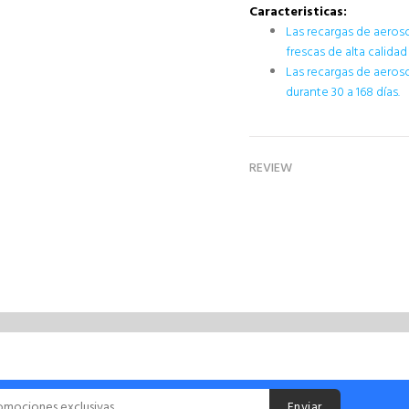
Caracteristicas:
Las recargas de aeros
frescas de alta calida
Las recargas de aeros
durante 30 a 168 días.
REVIEW
Enviar