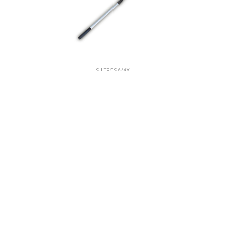
SILTECSAMX
DUST
EXTENSION 6.00 MT TELESCOPICA ALUMINIO
$ 692.52
Agotado