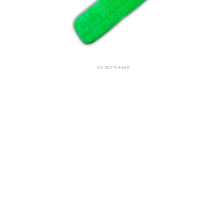
SILTECSAMX
DUST
REPUESTO FLAT MOP MICROFIBRA COLOR VERDE SE USA EN AF07001
$ 76.10
Agotado