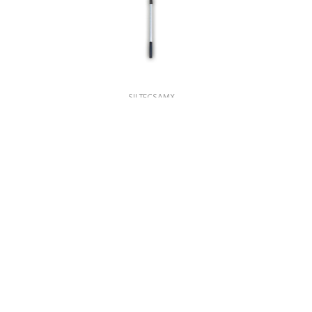
SILTECSAMX
DUST
EXTENSION 2.40 MT TELESCOPICA ALUMINIO
$ 242.00
AGREGAR AL CARRITO