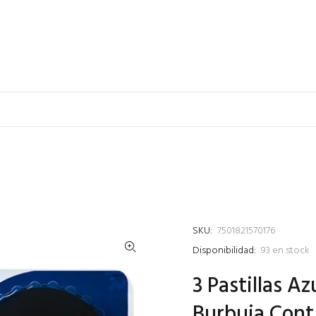
SKU:
7501821570176
Disponibilidad:
93
en stock
3 Pastillas A
Burbuja Cont