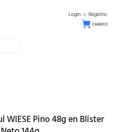
Login
o
Registro
CARRITO
zul WIESE Pino 48g en Blister
.Neto 144g