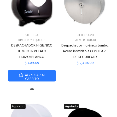
SILTECSA
SILTECSAMX
KIMBERLY EQUIPOS
PALMER FIXTURE
DESPACHADOR HIGIENICO
Despachador higiénico Jumbo.
JUMBO JR.PETALO
Acero inoxidable.CON LLAVE
HUMO/BLANCO
DE SEGURIDAD
$ 409.49
$ 2,486.99
AGREGAR AL
CARRITO
Agotado
Agotado